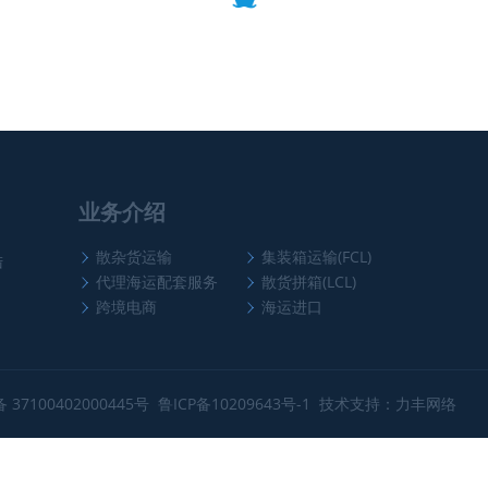
业务介绍
散杂货运输
集装箱运输(FCL)
陆
代理海运配套服务
散货拼箱(LCL)
跨境电商
海运进口
37100402000445号
鲁ICP备10209643号-1
技术支持：力丰网络